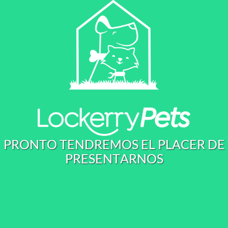
P
R
O
N
T
O
T
E
N
D
R
E
M
O
S
E
L
P
L
A
C
E
R
D
E
P
R
E
S
E
N
T
A
R
N
O
S