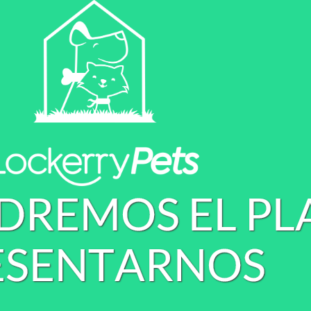
D
R
E
M
O
S
E
L
P
L
E
S
E
N
T
A
R
N
O
S