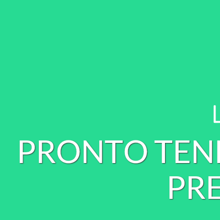
P
R
O
N
T
O
T
E
N
P
R