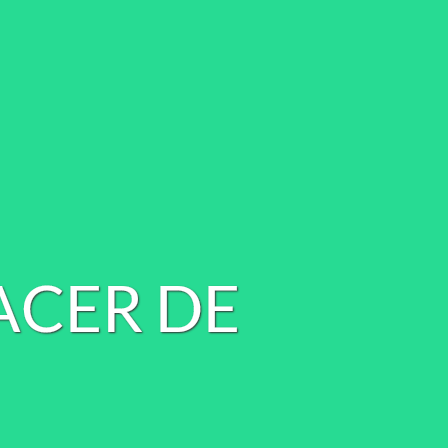
A
C
E
R
D
E